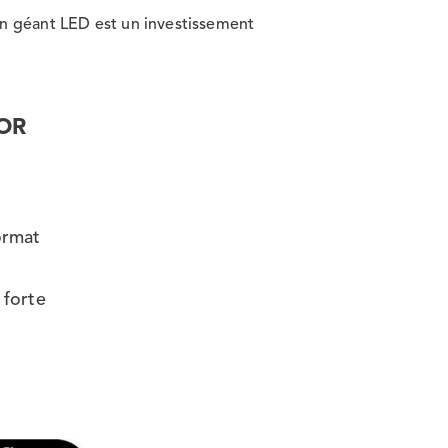
n géant LED est un investissement
OR
ormat
 forte