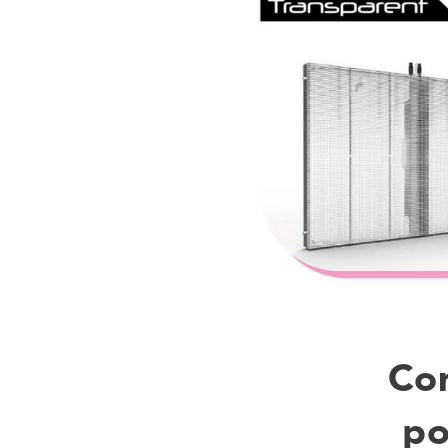
Con
po